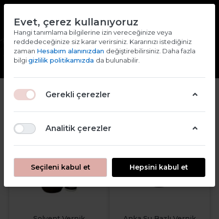
TR
EN
Evet, çerez kullanıyoruz
2000 TL ve ÜZERİ ALIŞVERİŞLERDE KARGO ÜCRETSİZ
Hangi tanımlama bilgilerine izin vereceğinize veya
reddedeceğinize siz karar verirsiniz. Kararınızı istediğiniz
Giriş yap
Kaydol
zaman
Hesabım alanınızdan
değiştirebilirsiniz. Daha fazla
bilgi
gizlilik politikamızda
da bulunabilir.
Gerekli çerezler
Analitik çerezler
Seçileni kabul et
Hepsini kabul et
Solvent Vernik
Anka Su Bazlı Vernik