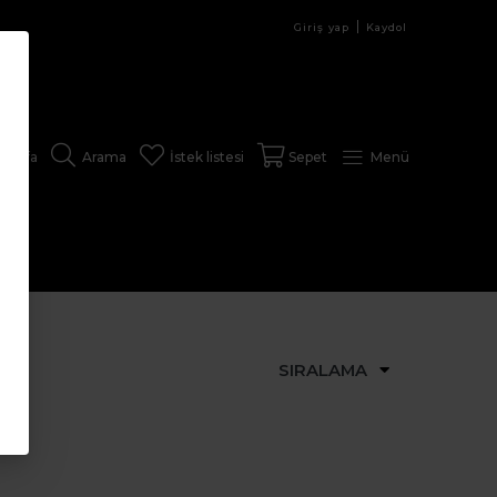
Giriş yap
Kaydol
sayfa
Arama
İstek listesi
Sepet
Menü
SIRALAMA