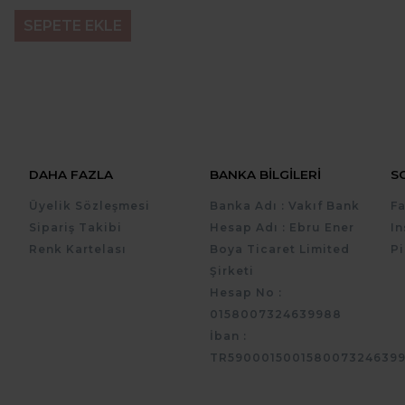
SEPETE EKLE
DAHA FAZLA
BANKA BILGILERI
S
Üyelik Sözleşmesi
Banka Adı : Vakıf Bank
F
Sipariş Takibi
Hesap Adı : Ebru Ener
I
Renk Kartelası
Boya Ticaret Limited
Pi
Şirketi
Hesap No :
0158007324639988
İban :
TR590001500158007324639