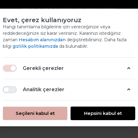
2000 TL ve ÜZERİ ALIŞVERİŞLERDE KARGO ÜCRETSİZ
Evet, çerez kullanıyoruz
DEKOPAJ TUTKALI
Hangi tanımlama bilgilerine izin vereceğinize veya
reddedeceğinize siz karar verirsiniz. Kararınızı istediğiniz
300 ML
zaman
Hesabım alanınızdan
değiştirebilirsiniz. Daha fazla
Ana
bilgi
gizlilik politikamızda
da bulunabilir.
ANASAYFA
ARA MEDIUM
DEKOPAJ TUTKALI 300 ML
Gerekli çerezler
Analitik çerezler
Seçileni kabul et
Hepsini kabul et