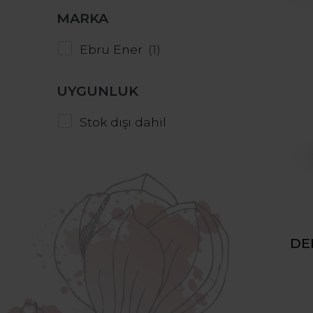
MARKA
Ebru Ener
UYGUNLUK
Stok dışı dahil
DE