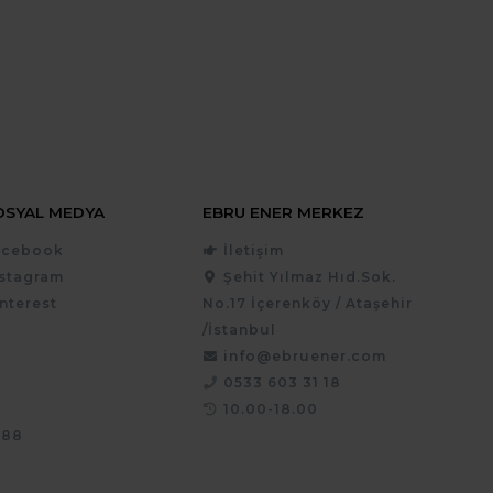
OSYAL MEDYA
EBRU ENER MERKEZ
acebook
İletişim
nstagram
Şehit Yılmaz Hıd.Sok.
nterest
No.17 İçerenköy / Ataşehir
/İstanbul
info@ebruener.com
0533 603 31 18
10.00-18.00
988