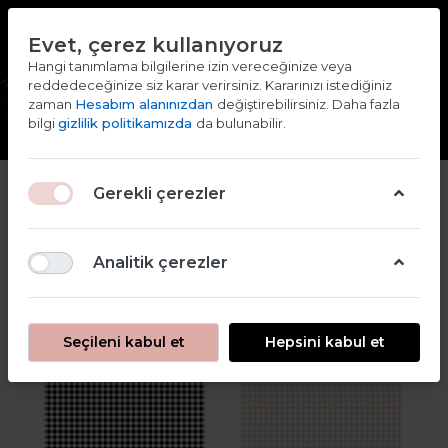
TR
EN
Evet, çerez kullanıyoruz
2000 TL ve ÜZERİ ALIŞVERİŞLERDE KARGO ÜCRETSİZ
Hangi tanımlama bilgilerine izin vereceğinize veya
reddedeceğinize siz karar verirsiniz. Kararınızı istediğiniz
Giriş yap
Kaydol
zaman
Hesabım alanınızdan
değiştirebilirsiniz. Daha fazla
bilgi
gizlilik politikamızda
da bulunabilir.
2
Gerekli çerezler
Filtre
Sırala
Analitik çerezler
Seçileni kabul et
Hepsini kabul et