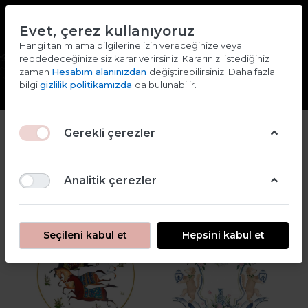
TR
EN
Evet, çerez kullanıyoruz
2000 TL ve ÜZERİ ALIŞVERİŞLERDE KARGO ÜCRETSİZ
Hangi tanımlama bilgilerine izin vereceğinize veya
reddedeceğinize siz karar verirsiniz. Kararınızı istediğiniz
Giriş yap
Kaydol
zaman
Hesabım alanınızdan
değiştirebilirsiniz. Daha fazla
bilgi
gizlilik politikamızda
da bulunabilir.
2
Gerekli çerezler
Filtre
Sırala
Analitik çerezler
Seçileni kabul et
Hepsini kabul et