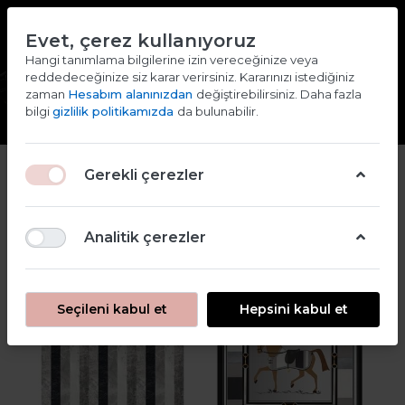
TR
EN
Evet, çerez kullanıyoruz
2000 TL ve ÜZERİ ALIŞVERİŞLERDE KARGO ÜCRETSİZ
Hangi tanımlama bilgilerine izin vereceğinize veya
reddedeceğinize siz karar verirsiniz. Kararınızı istediğiniz
Giriş yap
Kaydol
zaman
Hesabım alanınızdan
değiştirebilirsiniz. Daha fazla
bilgi
gizlilik politikamızda
da bulunabilir.
Gerekli çerezler
Filtre
Sırala
Analitik çerezler
Seçileni kabul et
Hepsini kabul et